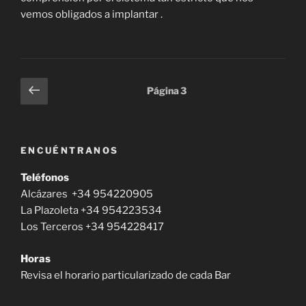
vemos obligados a implantar .
Paginación
Página
Página
3
anterior
de
entradas
ENCUÉNTRANOS
Teléfonos
Alcázares +34 954220905
La Plazoleta +34 954223534
Los Terceros +34 954228417
Horas
Revisa el horario particularizado de cada Bar