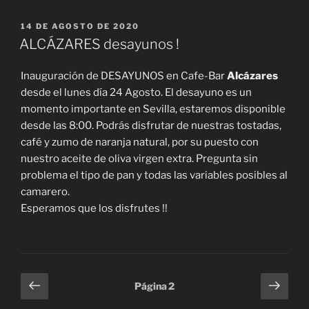
PUBLICADO
14 DE AGOSTO DE 2020
EL
ALCÁZARES desayunos !
Inauguración de DESAYUNOS en Cafe-Bar
Alcázares
desde el lunes día 24 Agosto. El desayuno es un
momento importante en Sevilla, estaremos disponible
desde las 8:00. Podrás disfrutar de nuestras tostadas,
café y zumo de naranja natural, por su puesto con
nuestro aceite de oliva virgen extra. Pregunta sin
problema el tipo de pan y todas las variables posibles al
camarero.
Esperamos que los disfrutes !!
Paginación
Página
Sigu
Página
2
anterior
pági
de