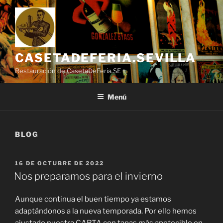
Saltar
al
contenido
CASETADEFERIA.SEVILLA
Restauración de CasetaDeFeria.SE
Menú
BLOG
PUBLICADO
16 DE OCTUBRE DE 2022
EL
Nos preparamos para el invierno
Aunque continua el buen tiempo ya estamos
adaptándonos a la nueva temporada. Por ello hemos
ajustado nuestra CARTA con tapas más apetecible en