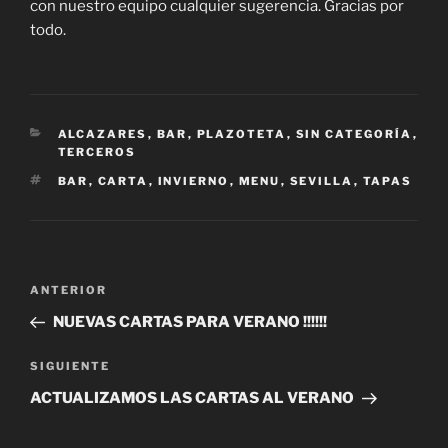
con nuestro equipo cualquier sugerencia. Gracias por
todo.
CATEGORÍAS
ALCAZARES
,
BAR
,
PLAZOTETA
,
SIN CATEGORÍA
,
TERCEROS
ETIQUETAS
BAR
,
CARTA
,
INVIERNO
,
MENU
,
SEVILLA
,
TAPAS
Navegación
Entrada
ANTERIOR
de
anterior:
NUEVAS CARTAS PARA VERANO !!!!!!
entradas
Siguiente
SIGUIENTE
entrada
ACTUALIZAMOS LAS CARTAS AL VERANO