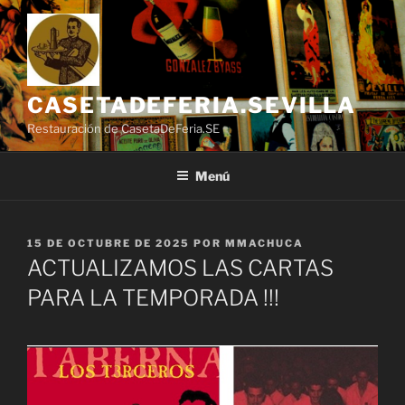
Saltar
al
contenido
CASETADEFERIA.SEVILLA
Restauración de CasetaDeFeria.SE
Menú
PUBLICADO
15 DE OCTUBRE DE 2025
POR
MMACHUCA
EL
ACTUALIZAMOS LAS CARTAS
PARA LA TEMPORADA !!!